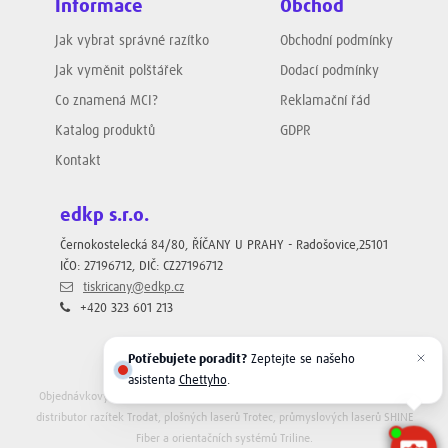
Informace
Obchod
Jak vybrat správné razítko
Obchodní podmínky
Jak vyměnit polštářek
Dodací podmínky
Co znamená MCI?
Reklamační řád
Katalog produktů
GDPR
Kontakt
edkp s.r.o.
Černokostelecká 84/80, ŘÍČANY U PRAHY - Radošovice,25101
IČO: 27196712, DIČ: CZ27196712
tiskricany@edkp.cz
+420 323 601 213
Potřebujete poradit?
Zeptejte se našeho
asistenta
Chettyho
.
Objednávkový systém RAZITKO.CZ provozuje firma
Megaflex s.r.o.
, výhradní
distributor razítek Trodat, plošných laserů Trotec, průmyslových laserů SHINE
Fiber a orientačních systémů Triline.