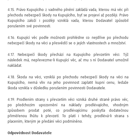
4.15. Právo Kupujícího z vadného plnění zakládá vada, kterou má věc při
přechodu nebezpečí škody na Kupujícího, byť se projeví až později. Právo
Kupujícího založí i později vzniklá vada, kterou Dodavatel způsobil
porušením své povinnosti.
4.16. Kupující věc podle možnosti prohlédne co nejdříve po přechodu
nebezpečí škody na věci a přesvědčí se o jejích vlastnostech a množství.
4.17. Nebezpečí škody přechází na Kupujícího převzetím věci. Týž
následek má, nepřevezme-li Kupující věc, ač mu s ní Dodavatel umožnil
nakládat.
4.18. Škoda na věci, vzniklá po přechodu nebezpečí škody na věci na
Kupujícího, nemá vliv na jeho povinnost zaplatit kupní cenu, ledaže
škoda vznikla v důsledku porušením povinnosti Dodavatele.
4.19. Prodlením strany s převzetím věci vzniká druhé straně právo věc,
po předchozím upozornění na náklady prodlévajícího, vhodným
způsobem prodat poté, co prodlévajícímu poskytla dodatečnou
přiměřenou lhůtu k převzetí. To platí i tehdy, prodlévá-li strana s
placením, kterým je předání věci podmíněno.
Odpovědnost Dodavatele