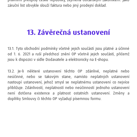
právními předpisy České republiky, zejména Občanským zákoníkem. Jako
záruční list obvykle slouží faktura nebo jiný prodejní doklad.
13. Závěrečná ustanovení
13.1. Tyto obchodní podmínky včetně jejich součástí jsou platné a účinné
od 1. 6. 2021 a ruší předchozí znění OP včetně jejich součástí, přičemž
jsou k dispozici v sídle Dodavatele a elektronicky na E-shopu.
13.2. Je-li některé ustanovení těchto OP zdánlivé, neplatné nebo
neúčinné, nebo se takovým stane, namísto neplatných ustanovení
nastoupí ustanovení, jehož smysl se neplatnému ustanovení co nejvíce
přibližuje. Zdánlivostí, neplatností nebo neúčinností jednoho ustanovení
není dotčena existence a platnost ostatních ustanovení. Změny a
doplňky Smlouvy či těchto OP vyžadují písemnou formu.