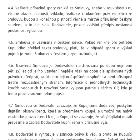
4.4. Veškeré případné spory vzniklé ze Smlouvy, anebo v souvislosti s ní,
včetně otázek platnosti, výkladu, realizace či ukončení práv vzniklých ze
Smlouvy, budou s konečnou platností věcně a místně příslušným českým
soudem, a to dle sídla Dodavatele, pokud zvláštní předpis nestanoví
příslušnost výlučnou.
4.5. Smlouva je uzavírána v českém jazyce. Pokud vznikne pro potřebu
Kupujícího překlad textu smlouvy, platí, že v případě sporu o výklad
pojmů je znění Smlouvy v českém jazyce rozhodující.
4.6. Uzavřená Smlouva je Dodavatelem archivována po dobu nejméně
pěti (5) let od jejího uzavření, nejdéle však na dobu dle aplikovatelných
právních předpisů, za účelem jejího úspěšného splnění a není přístupná
třetím nezúčastněným stranám. Informace o jednotlivých technických
krocích vedoucích k uzavření Smlouvy jsou patrné z těchto OP, kde je
tento proces srozumitelně popsán.
4.7. Smlouvou se Dodavatel zavazuje, že Kupujícímu dodá věc, poskytne
digitální obsah/licenci, která je předmětem koupě, a umožní mu nabýt
vlastnické právo/licenci k ní, a Kupující se zavazuje, že věc/digitální obsah
převezme a zaplatí Dodavatele kupní cenu v příslušné výši.
4.8. Dodavatel si vyhrazuje vlastnické právo k věci, a proto se Kupující