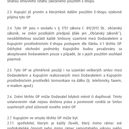
stranou smluvního vztahu založeného použitím E-shopu.
2.3. Kupující již prvním a kterýmkoli dalším použitím E-shopu výslovně
přijímá tyto OP.
2.4. Tyto OP jsou v souladu s § 1751 zákona č. 89/2012 Sb., občanský
zákoník, ve znění pozdějších předpisů (dále jen „Občanský zákoník“),
neoddělitelnou součástí každé Smlouvy uzavřené mezi Dodavatelem a
Kupujícím prostřednictvím E-shopu postupem dle článku 4.1 těchto OP.
Odchylné obchodní podmínky Kupujícího budou považovány za
akceptované Dodavatelem pouze v případě, že s jejich použitím souhlasil
písemně.
2.5. Tyto OP se přiměřeně použijí i na uzavírání veškerých smluv mezi
Dodavatelem a Kupujícím realizovaných mezi Dodavatelem a Kupujícím
prostřednictvím prostředků komunikace na dálku (tj. telefonicky, faxem,
e-mailem apod.).
2.6. Znění těchto OP může Dodavatel kdykoli měnit či doplňovat. Tímto
ustanovením však nejsou dotčena práva a povinnosti vzniklá ze Smluv
uzavřených před účinností nového znění OP.
2.7. Kupujícím ve smyslu těchto OP může být:
2.7.1. spotřebitel, kterým je každý člověk, který mimo rámec své
podnikatelské činnosti nebo mimo rámec samostatného výkonu svého