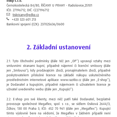
edkp s.r.o.
Černokostelecká 84/80, ŘÍČANY U PRAHY - Radošovice,25101
IČO: 27196712, DIČ: CZ27196712
tiskricany@edkp.cz
+420 323 601 213
Bankovní spojení (CZK): 237025636/0600
2. Základní ustanovení
2.1. Tyto Obchodní podmínky (dále též jen „OP“) upravují vztahy mezi
smluvními stranami kupní, případně nájemní či licenční smlouvy (dále
jen „Smlouva“), kdy prodávajícím zboží, pronajímatelem zboží, případně
poskytovatelem příslušné licence na základě nákupu uskutečněného
prostřednictvím internetové aplikace www.razitko.cz (dále jen „E-shop“),
je Dodavatel a kupujícím, případně nájemcem či uživatelem licence je
uživatel uvedeného webu (dále jen „Kupující“).
2.2. E-shop pro své klienty, mezi něž patří také Dodavatel, bezplatně
provozuje společnost Megaflex, spol. s r.o., se sídlem Osiková 2644/3,
Žižkov, 130 00 Praha 3, IČO: 452 70 961 (dále jen „Megaflex“). Kupující
tímto výslovně bere na vědomí, že Megaflex v žádném případě není