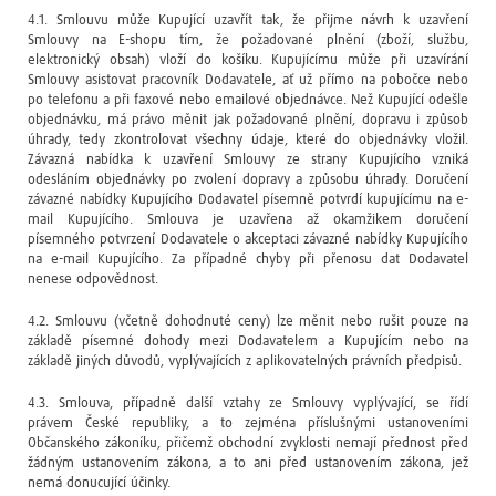
4.1. Smlouvu může Kupující uzavřít tak, že přijme návrh k uzavření
Smlouvy na E-shopu tím, že požadované plnění (zboží, službu,
elektronický obsah) vloží do košíku. Kupujícímu může při uzavírání
Smlouvy asistovat pracovník Dodavatele, ať už přímo na pobočce nebo
po telefonu a při faxové nebo emailové objednávce. Než Kupující odešle
objednávku, má právo měnit jak požadované plnění, dopravu i způsob
úhrady, tedy zkontrolovat všechny údaje, které do objednávky vložil.
Závazná nabídka k uzavření Smlouvy ze strany Kupujícího vzniká
odesláním objednávky po zvolení dopravy a způsobu úhrady. Doručení
závazné nabídky Kupujícího Dodavatel písemně potvrdí kupujícímu na e-
mail Kupujícího. Smlouva je uzavřena až okamžikem doručení
písemného potvrzení Dodavatele o akceptaci závazné nabídky Kupujícího
na e-mail Kupujícího. Za případné chyby při přenosu dat Dodavatel
nenese odpovědnost.
4.2. Smlouvu (včetně dohodnuté ceny) lze měnit nebo rušit pouze na
základě písemné dohody mezi Dodavatelem a Kupujícím nebo na
základě jiných důvodů, vyplývajících z aplikovatelných právních předpisů.
4.3. Smlouva, případně další vztahy ze Smlouvy vyplývající, se řídí
právem České republiky, a to zejména příslušnými ustanoveními
Občanského zákoníku, přičemž obchodní zvyklosti nemají přednost před
žádným ustanovením zákona, a to ani před ustanovením zákona, jež
nemá donucující účinky.