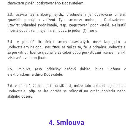
charakteru plnění poskytovaného Dodavatelem.
3.3. uzavírá též smlouvy, jejichž předmětem je opakované plnění,
zpravidla pronájem zařízení. Tyto smlouvy mohou s Dodavatelem
uzavírat výhradně Podnikatelé, resp. Registrovaní podnikatelé. Nejkratší
možná doba trvání nájemní smlouvy, je jeden (1) měsíc.
3.4. v případě licenčních smluv uzavíraných mezi Kupujícím a
Dodavatelem na dobu neurčitou se má za to, že je odměna Dodavatele
za poskytnutí licence sjednána za celou dobu poskytování licence, není-li
výslovně uvedeno jinak.
3.5. Smlouva, resp. příslušný daňový doklad, bude uložena v
elektronickém archivu Dodavatele.
3.6. v případě, že Kupující má stížnost, může tuto uplatnit u jednatele
Dodavatele, příp. se lze obrátit se stížností na orgán dohledu nebo
státního dozoru.
4. Smlouva