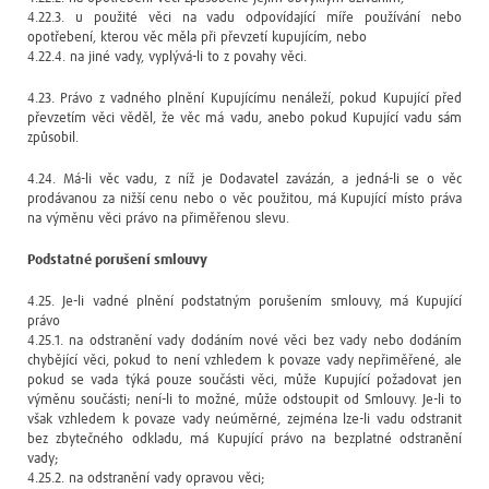
4.22.3. u použité věci na vadu odpovídající míře používání nebo
opotřebení, kterou věc měla při převzetí kupujícím, nebo
4.22.4. na jiné vady, vyplývá-li to z povahy věci.
4.23. Právo z vadného plnění Kupujícímu nenáleží, pokud Kupující před
převzetím věci věděl, že věc má vadu, anebo pokud Kupující vadu sám
způsobil.
4.24. Má-li věc vadu, z níž je Dodavatel zavázán, a jedná-li se o věc
prodávanou za nižší cenu nebo o věc použitou, má Kupující místo práva
na výměnu věci právo na přiměřenou slevu.
Podstatné porušení smlouvy
4.25. Je-li vadné plnění podstatným porušením smlouvy, má Kupující
právo
4.25.1. na odstranění vady dodáním nové věci bez vady nebo dodáním
chybějící věci, pokud to není vzhledem k povaze vady nepřiměřené, ale
pokud se vada týká pouze součásti věci, může Kupující požadovat jen
výměnu součásti; není-li to možné, může odstoupit od Smlouvy. Je-li to
však vzhledem k povaze vady neúměrné, zejména lze-li vadu odstranit
bez zbytečného odkladu, má Kupující právo na bezplatné odstranění
vady;
4.25.2. na odstranění vady opravou věci;