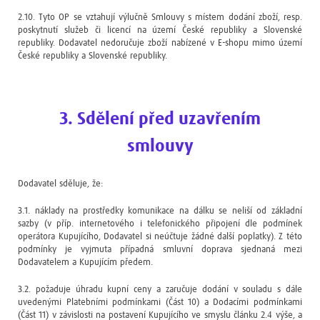
2.10. Tyto OP se vztahují výlučně Smlouvy s místem dodání zboží, resp.
poskytnutí služeb či licencí na území České republiky a Slovenské
republiky. Dodavatel nedoručuje zboží nabízené v E-shopu mimo území
České republiky a Slovenské republiky.
3. Sdělení před uzavřením
smlouvy
Dodavatel sděluje, že:
3.1. náklady na prostředky komunikace na dálku se neliší od základní
sazby (v příp. internetového i telefonického připojení dle podmínek
operátora Kupujícího, Dodavatel si neúčtuje žádné další poplatky). Z této
podmínky je vyjmuta případná smluvní doprava sjednaná mezi
Dodavatelem a Kupujícím předem.
3.2. požaduje úhradu kupní ceny a zaručuje dodání v souladu s dále
uvedenými Platebními podmínkami (Část 10) a Dodacími podmínkami
(Část 11) v závislosti na postavení Kupujícího ve smyslu článku 2.4 výše, a