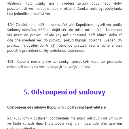
vlastnosti. Tyto účinky má i uvedení záruční doby nebo doby
použitelnosti věci na obalu nebo v reklamě. Záruka může být poskytnuta
i na jednotlivou součást věci.
4.34. Záruční doba běží od odevzdání věci Kupujícímu; byla-li věc podle
Smlouvy odeslána, běží od dojití věci do místa určení. Má-li koupenou
věc uvést do provozu někdo jiný než Dodavatel, běží záruční doba až
ode dne uvedení věci do provozu, pokud Kupující objednal uvedení do
provozu nejpozději do tří (3) týdnů od převzetí věci a řádně a včas
poskytl k provedení služby potřebnou součinnost.
4.35. Kupující nemá právo ze záruky, způsobila-li vadu po přechodu
nebezpečí škody na věci na Kupujícího vnější událost.
5. Odstoupení od smlouvy
Odstoupení od smlouvy Kupujícím v postavení Spotřebitele
5.1. Kupujícím v postavení Spotřebitele má právo odstoupit od Smlouvy
ve lhůtě čtrnácti dnů. Lhůta podle věty první běží ode dne uzavření
smlouvy a jde-li o