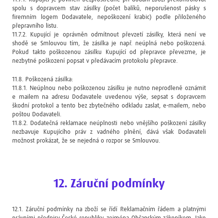
spolu s dopravcem stav zásilky (počet balíků, neporušenost pásky s
firemním logem Dodavatele, nepoškození krabic) podle přiloženého
přepravního listu.
11.7.2. Kupující je oprávněn odmítnout převzetí zásilky, která není ve
shodě se Smlouvou tím, že zásilka je např. neúplná nebo poškozená.
Pokud takto poškozenou zásilku Kupující od přepravce převezme, je
nezbytné poškození popsat v předávacím protokolu přepravce.
11.8. Poškozená zásilka:
11.8.1. Neúplnou nebo poškozenou zásilku je nutno neprodleně oznámit
e mailem na adresu Dodavatele uvedenou výše, sepsat s dopravcem
škodní protokol a tento bez zbytečného odkladu zaslat, e-mailem, nebo
poštou Dodavateli.
11.8.2. Dodatečná reklamace neúplnosti nebo vnějšího poškození zásilky
nezbavuje Kupujícího práv z vadného plnění, dává však Dodavateli
možnost prokázat, že se nejedná o rozpor se Smlouvou.
12. Záruční podmínky
12.1. Záruční podmínky na zboží se řídí Reklamačním řádem a platnými