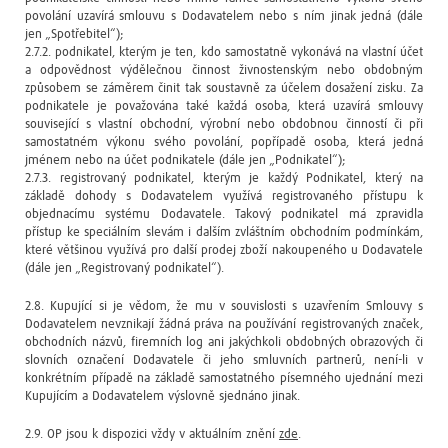
povolání uzavírá smlouvu s Dodavatelem nebo s ním jinak jedná (dále
jen „Spotřebitel“);
2.7.2. podnikatel, kterým je ten, kdo samostatně vykonává na vlastní účet
a odpovědnost výdělečnou činnost živnostenským nebo obdobným
způsobem se záměrem činit tak soustavně za účelem dosažení zisku. Za
podnikatele je považována také každá osoba, která uzavírá smlouvy
související s vlastní obchodní, výrobní nebo obdobnou činností či při
samostatném výkonu svého povolání, popřípadě osoba, která jedná
jménem nebo na účet podnikatele (dále jen „Podnikatel“);
2.7.3. registrovaný podnikatel, kterým je každý Podnikatel, který na
základě dohody s Dodavatelem využívá registrovaného přístupu k
objednacímu systému Dodavatele. Takový podnikatel má zpravidla
přístup ke speciálním slevám i dalším zvláštním obchodním podmínkám,
které většinou využívá pro další prodej zboží nakoupeného u Dodavatele
(dále jen „Registrovaný podnikatel“).
2.8. Kupující si je vědom, že mu v souvislosti s uzavřením Smlouvy s
Dodavatelem nevznikají žádná práva na používání registrovaných značek,
obchodních názvů, firemních log ani jakýchkoli obdobných obrazových či
slovních označení Dodavatele či jeho smluvních partnerů, není-li v
konkrétním případě na základě samostatného písemného ujednání mezi
Kupujícím a Dodavatelem výslovně sjednáno jinak.
2.9. OP jsou k dispozici vždy v aktuálním znění
zde
.