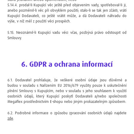
5.14.4. prodal-li Kupující věc ještě před objevením vady, spotřeboval-li ji,
anebo pozměnil-li věc při obvyklém použití; stalo-li se tak jen zčásti, vrátí
Kupující Dodavateli, co ještě vrátit může, a dá Dodavateli náhradu do
výše, v níž měl z použití věci prospěch.
5.15. Neoznámil-li Kupující vadu věci včas, pozbývá právo odstoupit od
Smlouvy.
6. GDPR a ochrana informací
6.1. Dodavatel prohlašuje, že veškeré osobní údaje jsou důvěrné a
budou v souladu s Nařízením EU 2016/679 využity pouze k uskutečnění
plnění Smlouvy s Kupujícím, nebo v souladu s jeho souhlasem k využití
osobních údajů, který Kupující poskytl Dodavateli a/nebo společnosti
Megaflex prostřednictvím E-shopu nebo jiným prokazatelným způsobem.
6.2. Podrobné informace o způsobu zpracování osobních údajů najdete
zde
.