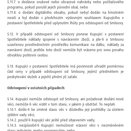
5.11.7. o dodávce zvukové nebo obrazové nahrávky nebo počítačového
programu, pokud porušil jejich původní obal, nebo
5.11.8. o dodání digitálního obsahu, pokud nebyl dodán na hmotném
nosiči a byl dodán s předchozím výslovným souhlasem Kupujícího v
postavení Spotřebitele před uplynutím lhůty pro odstoupení od Smlouvy.
5.12. V případě odstoupení od Smlouvy ponese Kupující v postavení
Spotřebitele náklady spojené s navrácením zboží, a jde-li o Smlouvu
uzavřenou prostřednictvím prostředku komunikace na dálku, náklady za
navrácení zboží, jestliže toto zboží nemůže být vráceno pro svou povahu
obvyklou poštovní cestou.
5.13. Kupující v postavení Spotřebitele má povinnosti uhradit poměrnou
část ceny v případě odstoupení od Smlouvy, jejímž předmětem je
poskytování služeb a jejichž plnění již začalo.
Odstoupení v ostatních případech
5.14. Kupující nemůže odstoupit od Smlouvy, ani požadovat dodání nové
věci, nemůže-li věc vrátit v tom stavu, v jakém ji obdržel. To neplatí:
5.14.1. došlo-li ke změně stavu věc v důsledku její prohlídky za účelem
zjištění vady věci;
5.14.2. použil-li Kupující věc ještě před objevením vady;
5.14.3. nezpůsobil-li Kupující nemožnost vrácení věci v nezměněném
stavu jednáním anebo opomenutím; nebo