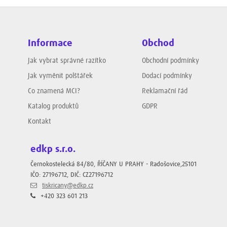
Informace
Obchod
Jak vybrat správné razítko
Obchodní podmínky
Jak vyměnit polštářek
Dodací podmínky
Co znamená MCI?
Reklamační řád
Katalog produktů
GDPR
Kontakt
edkp s.r.o.
Černokostelecká 84/80, ŘÍČANY U PRAHY - Radošovice,25101
IČO: 27196712, DIČ: CZ27196712
tiskricany@edkp.cz
+420 323 601 213