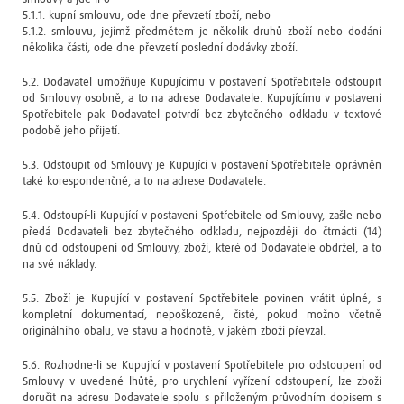
5.1.1. kupní smlouvu, ode dne převzetí zboží, nebo
5.1.2. smlouvu, jejímž předmětem je několik druhů zboží nebo dodání
několika částí, ode dne převzetí poslední dodávky zboží.
5.2. Dodavatel umožňuje Kupujícímu v postavení Spotřebitele odstoupit
od Smlouvy osobně, a to na adrese Dodavatele. Kupujícímu v postavení
Spotřebitele pak Dodavatel potvrdí bez zbytečného odkladu v textové
podobě jeho přijetí.
5.3. Odstoupit od Smlouvy je Kupující v postavení Spotřebitele oprávněn
také korespondenčně, a to na adrese Dodavatele.
5.4. Odstoupí-li Kupující v postavení Spotřebitele od Smlouvy, zašle nebo
předá Dodavateli bez zbytečného odkladu, nejpozději do čtrnácti (14)
dnů od odstoupení od Smlouvy, zboží, které od Dodavatele obdržel, a to
na své náklady.
5.5. Zboží je Kupující v postavení Spotřebitele povinen vrátit úplné, s
kompletní dokumentací, nepoškozené, čisté, pokud možno včetně
originálního obalu, ve stavu a hodnotě, v jakém zboží převzal.
5.6. Rozhodne-li se Kupující v postavení Spotřebitele pro odstoupení od
Smlouvy v uvedené lhůtě, pro urychlení vyřízení odstoupení, lze zboží
doručit na adresu Dodavatele spolu s přiloženým průvodním dopisem s