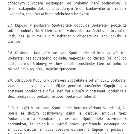
případným důvodem odstoupení od Smlouvy (není podmínkou), s
číslem nákupního dokladu a uvedeným číslem bankovního účtu nebo s
uvedením, zdali částka bude odebrána v hotovosti.
5.7. Kupující v postavení Spotřebitele odpovídá Dodavateli pouze za
snížení hodnoty zboží, které vzniklo v důsledku nakládání s tímto zbožím
jinak, než je nutné s ním nakládat s ohledem na jeho povahu a
vlastnosti.
5.8. Odstoupí-li Kupující v postavení Spotřebitele od Smlouvy, vrátí mu
Dodavatel bez zbytečného odkladu, nejpozději do čtrnácti (14) dnů od
odstoupení od Smlouvy, všechny peněžní prostředky, které od něho na
základě Smlouvy přijal, stejným způsobem.
5.9. Odstoupí-li Kupující v postavení Spotřebitele od Smlouvy, Dodavatel
však není povinen vrátit přijaté peněžní prostředky Kupujícímu v
postavení Spotřebitele dříve, než mu Kupující v postavení Spotřebitele
zboží předá nebo prokáže, že zboží Dodavateli odeslal.
5.10. Kupující v postavení Spotřebitele bere na vědomí skutečnost, že
jsou-li se zbožím poskytovány dárky, je darovací smlouva mezi
Dodavatelem a Kupujícím v postavení Spotřebitele uzavřena s
podmínkou, že dojde-li k využití práva Spotřebitele odstoupit od
Smlouvy, darovací smlouva pozbývá účinnosti a Kupující v postavení