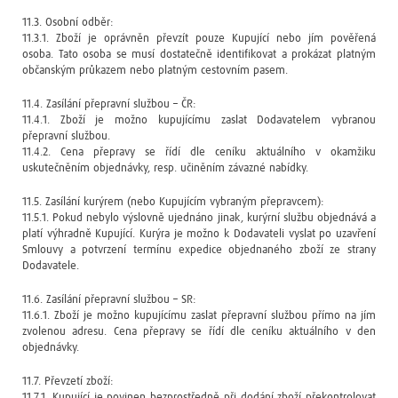
11.3. Osobní odběr:
11.3.1. Zboží je oprávněn převzít pouze Kupující nebo jím pověřená
osoba. Tato osoba se musí dostatečně identifikovat a prokázat platným
občanským průkazem nebo platným cestovním pasem.
11.4. Zasílání přepravní službou – ČR:
11.4.1. Zboží je možno kupujícímu zaslat Dodavatelem vybranou
přepravní službou.
11.4.2. Cena přepravy se řídí dle ceníku aktuálního v okamžiku
uskutečněním objednávky, resp. učiněním závazné nabídky.
11.5. Zasílání kurýrem (nebo Kupujícím vybraným přepravcem):
11.5.1. Pokud nebylo výslovně ujednáno jinak, kurýrní službu objednává a
platí výhradně Kupující. Kurýra je možno k Dodavateli vyslat po uzavření
Smlouvy a potvrzení termínu expedice objednaného zboží ze strany
Dodavatele.
11.6. Zasílání přepravní službou – SR:
11.6.1. Zboží je možno kupujícímu zaslat přepravní službou přímo na jím
zvolenou adresu. Cena přepravy se řídí dle ceníku aktuálního v den
objednávky.
11.7. Převzetí zboží:
11.7.1. Kupující je povinen bezprostředně při dodání zboží překontrolovat