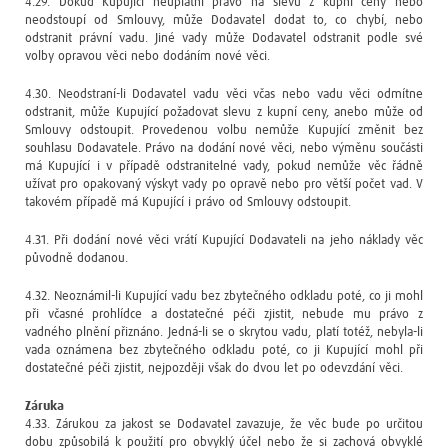
4.29. Dokud Kupující neuplatní právo na slevu z kupní ceny nebo
neodstoupí od Smlouvy, může Dodavatel dodat to, co chybí, nebo
odstranit právní vadu. Jiné vady může Dodavatel odstranit podle své
volby opravou věci nebo dodáním nové věci.
4.30. Neodstraní-li Dodavatel vadu věci včas nebo vadu věci odmítne
odstranit, může Kupující požadovat slevu z kupní ceny, anebo může od
Smlouvy odstoupit. Provedenou volbu nemůže Kupující změnit bez
souhlasu Dodavatele. Právo na dodání nové věci, nebo výměnu součásti
má Kupující i v případě odstranitelné vady, pokud nemůže věc řádně
užívat pro opakovaný výskyt vady po opravě nebo pro větší počet vad. V
takovém případě má Kupující i právo od Smlouvy odstoupit.
4.31. Při dodání nové věci vrátí Kupující Dodavateli na jeho náklady věc
původně dodanou.
4.32. Neoznámil-li Kupující vadu bez zbytečného odkladu poté, co ji mohl
při včasné prohlídce a dostatečné péči zjistit, nebude mu právo z
vadného plnění přiznáno. Jedná-li se o skrytou vadu, platí totéž, nebyla-li
vada oznámena bez zbytečného odkladu poté, co ji Kupující mohl při
dostatečné péči zjistit, nejpozději však do dvou let po odevzdání věci.
Záruka
4.33. Zárukou za jakost se Dodavatel zavazuje, že věc bude po určitou
dobu způsobilá k použití pro obvyklý účel nebo že si zachová obvyklé