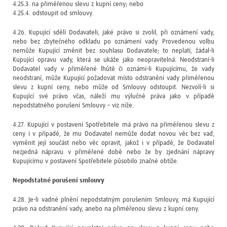
4.25.3. na přiměřenou slevu z kupní ceny; nebo
4.25.4. odstoupit od smlouvy.
4.26. Kupující sdělí Dodavateli, jaké právo si zvolil, při oznámení vady,
nebo bez zbytečného odkladu po oznámení vady. Provedenou volbu
nemůže Kupující změnit bez souhlasu Dodavatele; to neplatí, žádal-li
Kupující opravu vady, která se ukáže jako neopravitelná. Neodstraní-li
Dodavatel vady v přiměřené lhůtě či oznámí-li Kupujícímu, že vady
neodstraní, může Kupující požadovat místo odstranění vady přiměřenou
slevu z kupní ceny, nebo může od Smlouvy odstoupit. Nezvolí-li si
Kupující své právo včas, náleží mu výlučně práva jako v případě
nepodstatného porušení Smlouvy – viz níže.
4.27. Kupující v postavení Spotřebitele má právo na přiměřenou slevu z
ceny i v případě, že mu Dodavatel nemůže dodat novou věc bez vad,
vyměnit její součást nebo věc opravit, jakož i v případě, že Dodavatel
nezjedná nápravu v přiměřené době nebo že by zjednání nápravy
Kupujícímu v postavení Spotřebitele působilo značné obtíže.
Nepodstatné porušení smlouvy
4.28. Je-li vadné plnění nepodstatným porušením Smlouvy, má Kupující
právo na odstranění vady, anebo na přiměřenou slevu z kupní ceny.