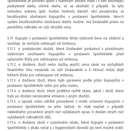
Spotřebitele je povinen spolu s vráceným zbožím vrátit i s ním související
poskytnuté dárky včetně všeho, oč se obohatil. V případě, že tyto
nebudou vráceny zpět, budou hodnoty daných věcí považovány za
bezdůvodné obohacení Kupujícího v postavení Spotřebitele. Není-li
vydání bezdůvodného obohacení dobře možné, má Dodavatel právo na
peněžitou náhradu ve výši obvyklé ceny.
5.11. Kupující v postavení Spotřebitele tímto výslovně bere na vědomí a
souhlasí, že nemůže odstoupit od Smlouvy:
5.11.1. o poskytování služeb, které Dodavatel poskytnul s předchozím
výslovným souhlasem Kupujícího v postavení Spotřebitele před
uplynutím lhůty pro odstoupení od smlouvy,
5.11.2. o dodávce zboží nebo služby, jejichž cena závisí na výchylkách
finančního trhu nezávisle na vůli Dodavatele a k němuž může dojít
během lhůty pro odstoupení od smlouvy,
5.11.3. o dodávce zboží, které bylo upraveno podle přání Kupujícího v
postavení Spotřebitele nebo pro jeho osobu,
5.11.4. o dodávce zboží, které podléhá rychlé zkáze, jakož i zboží, které
bylo po dodání nenávratně smíseno s jiným zbožím,
5.11.5. o opravě nebo údržbě provedené v místě určeném Kupujícím v
postavení Spotřebitele na jeho žádost; to však neplatí v případě
následného provedení jiných než vyžádaných oprav či dodání jiných než
vyžádaných náhradních dílů,
5.11.6. o dodávce zboží v uzavřeném obalu, které Kupující v postavení
Spotřebitele z obalu vyňal a z hygienických důvodů jej není možné vrátit,