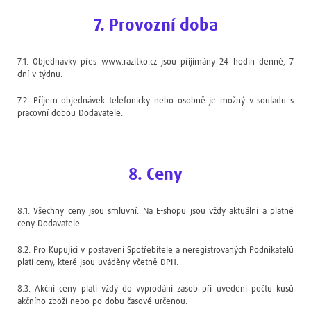
7. Provozní doba
7.1. Objednávky přes www.razitko.cz jsou přijímány 24 hodin denně, 7
dní v týdnu.
7.2. Příjem objednávek telefonicky nebo osobně je možný v souladu s
pracovní dobou Dodavatele.
8. Ceny
8.1. Všechny ceny jsou smluvní. Na E-shopu jsou vždy aktuální a platné
ceny Dodavatele.
8.2. Pro Kupující v postavení Spotřebitele a neregistrovaných Podnikatelů
platí ceny, které jsou uváděny včetně DPH.
8.3. Akční ceny platí vždy do vyprodání zásob při uvedení počtu kusů
akčního zboží nebo po dobu časově určenou.