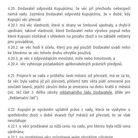
4.20. Dodavatel odpovídá Kupujícímu, že věc při přechodu nebezpečí
nemá vady. Zejména Dodavatel odpovídá Kupujícímu, že v době, kdy
Kupující věc převzal:
4.20.1. má věc vlastnosti, které si strany ve Smlouvě ujednaly, a chybí-li
ujednání, takové vlastnosti, které Dodavatel nebo výrobce popsal nebo
které Kupující očekával s ohledem na povahu zboží a na základě reklamy
jimi prováděné;
4.20.2. se věc hodí k účelu, který pro její použití Dodavatel uvádí nebo
ke kterému se věc tohoto druhu obvykle používá;
4.20.3. je věc v odpovídajícím množství, míře nebo hmotnosti; a
4.20.4. věc vyhovuje požadavkům aplikovatelných právních předpisů.
4.21. Projeví-li se vada v průběhu šesti měsíců od převzetí, má se za to,
že věc byla vadná již při převzetí, přičemž tato věta platí omezeně pro
součásti laserů, jejichž záruční doba je omezena na dobu kratší 6 měsíců
(viz. též část 2: délka záruky
reklamačního řádu Dodavatele
, (dále jen
„Reklamační řád“).
4.22. Kupující je oprávněn uplatnit právo z vady, která se vyskytne u
spotřebního zboží v době dvaceti čtyř měsíců od převzetí, to se však
nevztahuje:
4.22.1. u věci prodávané za nižší cenu na vadu, pro kterou byla nižší cena
ujednána,
4.22.2. na opotřebení věci způsobené jejím obvyklým užíváním,