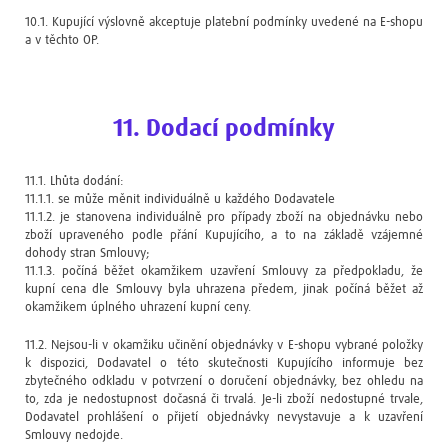
10.1. Kupující výslovně akceptuje platební podmínky uvedené na E-shopu
a v těchto OP.
11. Dodací podmínky
11.1. Lhůta dodání:
11.1.1. se může měnit individuálně u každého Dodavatele
11.1.2. je stanovena individuálně pro případy zboží na objednávku nebo
zboží upraveného podle přání Kupujícího, a to na základě vzájemné
dohody stran Smlouvy;
11.1.3. počíná běžet okamžikem uzavření Smlouvy za předpokladu, že
kupní cena dle Smlouvy byla uhrazena předem, jinak počíná běžet až
okamžikem úplného uhrazení kupní ceny.
11.2. Nejsou-li v okamžiku učinění objednávky v E-shopu vybrané položky
k dispozici, Dodavatel o této skutečnosti Kupujícího informuje bez
zbytečného odkladu v potvrzení o doručení objednávky, bez ohledu na
to, zda je nedostupnost dočasná či trvalá. Je-li zboží nedostupné trvale,
Dodavatel prohlášení o přijetí objednávky nevystavuje a k uzavření
Smlouvy nedojde.