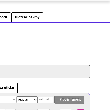
uboru
Uložené návrhy
va otisku
Provést změnu