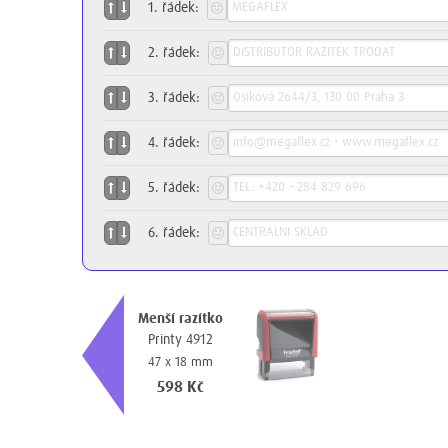
1
. řádek:
2
. řádek:
3
. řádek:
4
. řádek:
5
. řádek:
6
. řádek:
Menší razítko
Printy 4912
47 x 18 mm
598 Kč