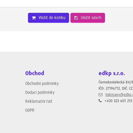
Vložit do košíku
Uložit návrh
Obchod
edkp s.r.o.
Černokostelecká 84/
Obchodní podmínky
IČO: 27196712, DIČ: C
Dodací podmínky
tiskricany@edkp.
+420 323 601 213
Reklamační řád
GDPR