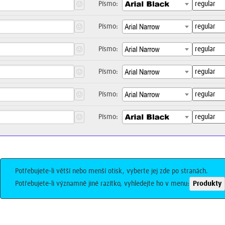
Písmo:
Písmo:
Písmo:
Písmo:
Písmo:
Písmo:
Potřebujete-li větší nebo menší otisk, vyberte jej zde po stranách.
Potřebujete-li významně jiné razítko, vyhledejte ho v menu:
Produkty