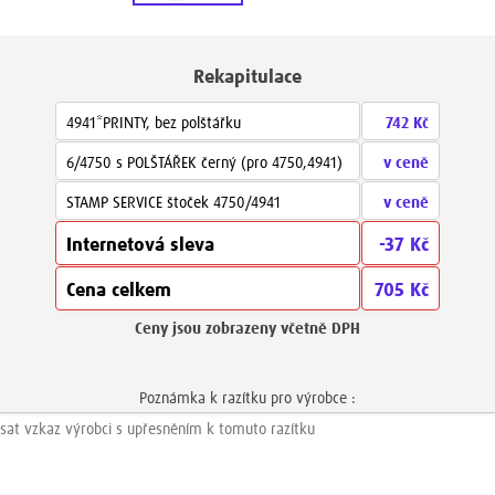
Rekapitulace
4941*PRINTY, bez polštářku
742 Kč
6/4750 s POLŠTÁŘEK černý (pro 4750,4941)
v ceně
STAMP SERVICE štoček 4750/4941
v ceně
Internetová sleva
-37 Kč
Cena celkem
705 Kč
Ceny jsou zobrazeny včetně DPH
Poznámka k razítku pro výrobce :