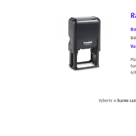
R
Ro
Bě
Va
Pla
bar
6/
Vyberte si
barvu raz