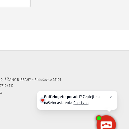
80, ŘÍČANY U PRAHY - Radošovice,25101
Z27196712
cz
Potřebujete poradit?
Zeptejte se
našeho asistenta
Chettyho
.