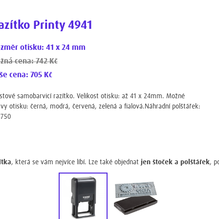
azítko Printy 4941
změr otisku: 41 x 24 mm
žná cena:
742 Kč
še cena:
705 Kč
stové samobarvicí razítko. Velikost otisku: až 41 x 24mm. Možné
vy otisku: černá, modrá, červená, zelená a fialová.Náhradní polštářek:
4750
ítka
, která se vám nejvíce líbí. Lze také objednat
jen štoček a polštářek
, p