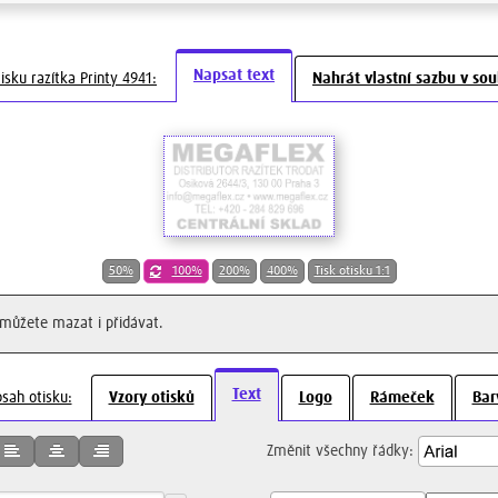
Napsat text
isku razítka Printy 4941:
Nahrát vlastní sazbu v so
50%
100%
200%
400%
Tisk otisku 1:1
můžete mazat i přidávat.
Text
bsah otisku:
Vzory otisků
Logo
Rámeček
Bar
Změnit všechny řádky: